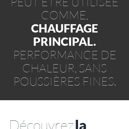
PEUT ÊTRE UTILISÉE
COMME,
CHAUFFAGE
PRINCIPAL.
PERFORMANCE DE
CHALEUR, SANS
POUSSIÈRES FINES.
Découvrez
la