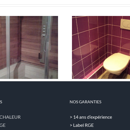
Salle d’eau – Toilette
Salle d’eau 
suspendu
susp
S
NOS GARANTIES
 CHALEUR
> 14 ans d’expérience
GE
> Label RGE