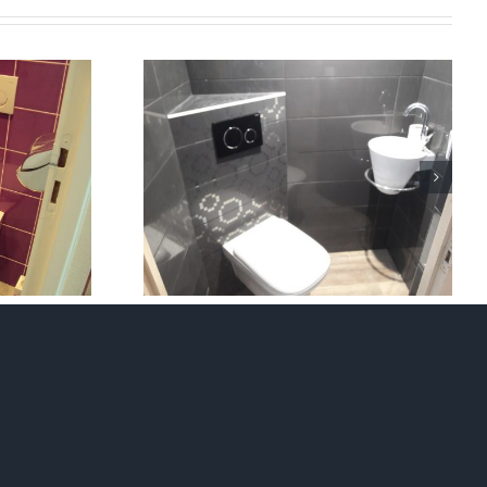
– Toilette
endu